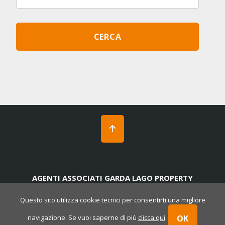
AGENTI ASSOCIATI GARDA LAGO PROPERTY
Rosso Garda | P. Iva 02175920988 | REA BS 538929
-
Privacy
-
Cookies policy
-
Powered by Cometa
Questo sito utilizza cookie tecnici per consentirti una migliore
Immobiliare
OK
navigazione. Se vuoi saperne di più
clicca qui
.